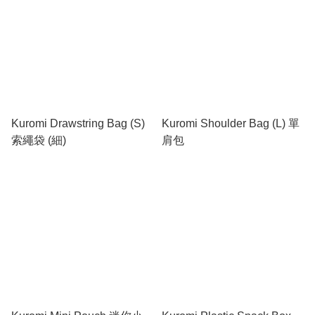
Kuromi Drawstring Bag (S)
Kuromi Shoulder Bag (L) 單
索繩袋 (細)
肩包