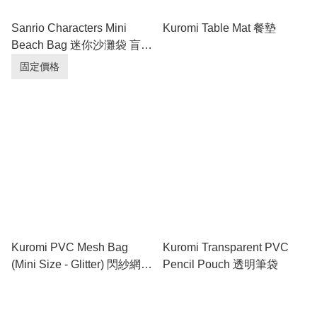
Sanrio Characters Mini
Kuromi Table Mat 餐墊
Beach Bag 迷你沙灘袋 盲盒
(Full box 原盒 - 6pcs/box)
固定價格
Kuromi PVC Mesh Bag
Kuromi Transparent PVC
(Mini Size - Glitter) 閃紗網底
Pencil Pouch 透明筆袋
文件袋 (迷你)