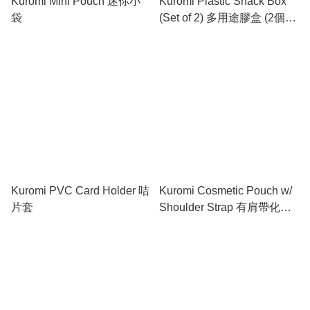
Kuromi Mini Pouch 迷你小
Kuromi Plastic Snack Box
袋
(Set of 2) 多用途膠盒 (2個
裝)
Kuromi PVC Card Holder 咭
Kuromi Cosmetic Pouch w/
片套
Shoulder Strap 有肩帶化妝
包