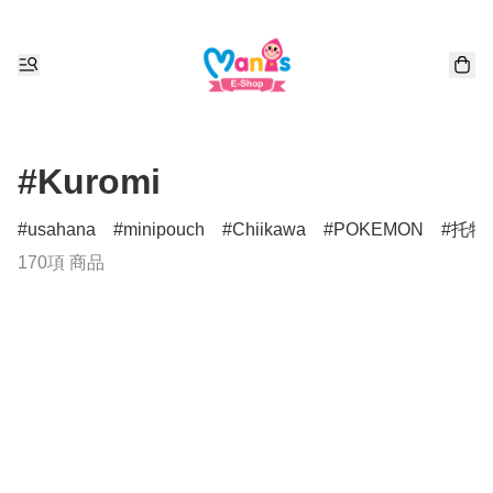
#Kuromi
usahana
minipouch
Chiikawa
POKEMON
托特
170項 商品