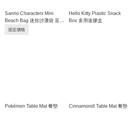
Sanrio Characters Mini
Hello Kitty Plastic Snack
Beach Bag 迷你沙灘袋 盲盒
Box 多用途膠盒
(Full box 原盒 - 6pcs/box)
固定價格
Pokémon Table Mat 餐墊
Cinnamoroll Table Mat 餐墊