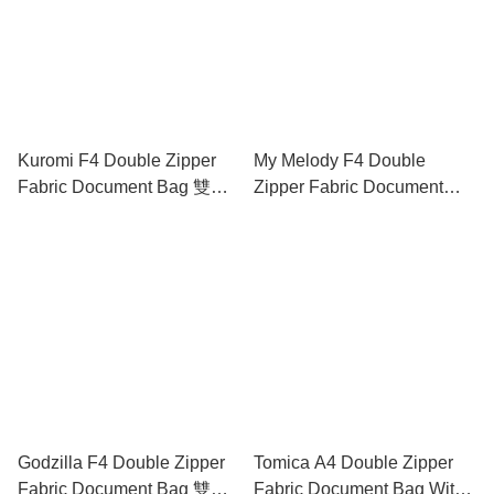
Kuromi F4 Double Zipper
My Melody F4 Double
Fabric Document Bag 雙拉
Zipper Fabric Document
鍊布文件袋連手挽
Bag 雙拉鍊布文件袋連手挽
Godzilla F4 Double Zipper
Tomica A4 Double Zipper
Fabric Document Bag 雙拉
Fabric Document Bag With