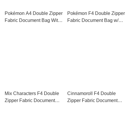
Pokémon A4 Double Zipper
Pokémon F4 Double Zipper
Fabric Document Bag With
Fabric Document Bag w/
Handle 雙拉鍊布文件袋連手
Handle 雙拉鍊布文件袋連手
挽
挽
Mix Characters F4 Double
Cinnamoroll F4 Double
Zipper Fabric Document
Zipper Fabric Document
Bag 雙拉鍊布文件袋連手挽
Bag 雙拉鍊布文件袋連手挽