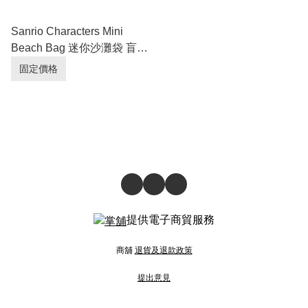
Sanrio Characters Mini
Beach Bag 迷你沙灘袋 盲盒
(Full box 原盒 - 6pcs/box)
固定價格
提供電子商貿服務
商舖
退貨及退款政策
提出意見