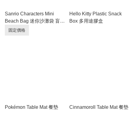
Sanrio Characters Mini
Hello Kitty Plastic Snack
Beach Bag 迷你沙灘袋 盲盒
Box 多用途膠盒
(Full box 原盒 - 6pcs/box)
固定價格
Pokémon Table Mat 餐墊
Cinnamoroll Table Mat 餐墊