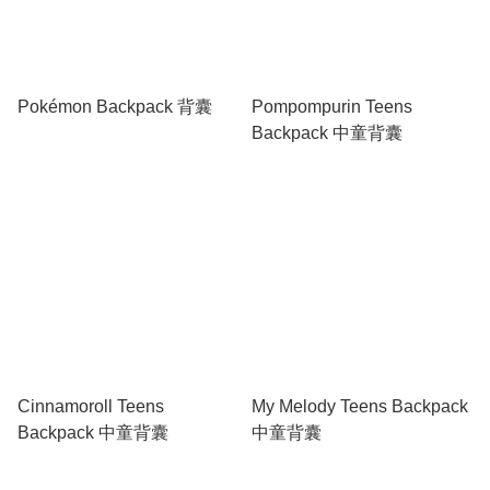
Pokémon Backpack 背囊
Pompompurin Teens
Backpack 中童背囊
Cinnamoroll Teens
My Melody Teens Backpack
Backpack 中童背囊
中童背囊