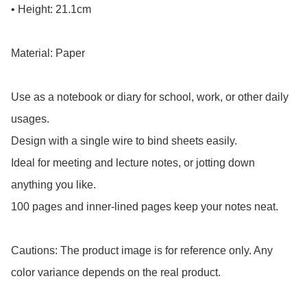
• Height: 21.1cm

Material: Paper

Use as a notebook or diary for school, work, or other daily 
usages.

Design with a single wire to bind sheets easily.

Ideal for meeting and lecture notes, or jotting down 
anything you like.

100 pages and inner-lined pages keep your notes neat.

Cautions: The product image is for reference only. Any 
color variance depends on the real product.
