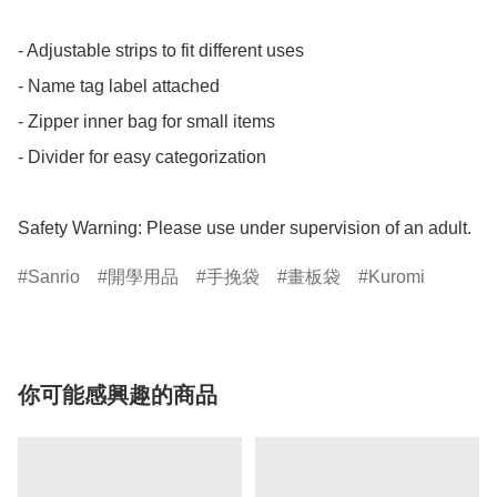
- Adjustable strips to fit different uses

- Name tag label attached

- Zipper inner bag for small items

- Divider for easy categorization

Safety Warning: Please use under supervision of an adult.
Sanrio
開學用品
手挽袋
畫板袋
Kuromi
你可能感興趣的商品