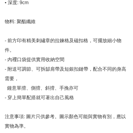
• 深度: 9cm

物料: 聚酯纖維

- 前方印有精美刺繡章的拉鍊格及磁扣格，可擺放細小物
件。

- 內𥚃口袋提供實用收納空間

- 附送可調節、可拆缷肩帶及短銀扣鏈帶，配合不同的身高
需要，

  鐘意單揹、側揹、斜揹、手挽亦可

- 穿上簡單配搭就可著出自己風格

注意事項: 圖片只供參考。圖示顏色可能與實物有別，應以
實物為準。
