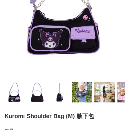
Kuromi Shoulder Bag (M) 腋下包