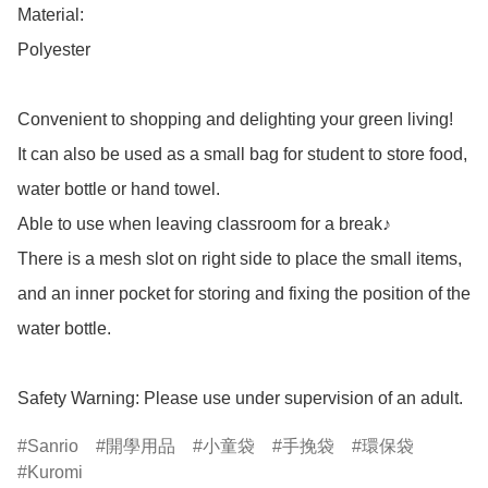
Material: 

Polyester

Convenient to shopping and delighting your green living!

It can also be used as a small bag for student to store food, 
water bottle or hand towel.

Able to use when leaving classroom for a break♪

There is a mesh slot on right side to place the small items,

and an inner pocket for storing and fixing the position of the 
water bottle.

Safety Warning: Please use under supervision of an adult.
Sanrio
開學用品
小童袋
手挽袋
環保袋
Kuromi