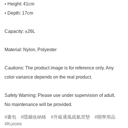
• Height: 41cm

• Depth: 17cm

Capacity: ±26L

Material: Nylon, Polyester

Cautions: The product image is for reference only. Any 
color variance depends on the real product.

Safety Warning: Please use under supervision of adult.

No maintenance will be provided.
書包
隱藏收納格
升級通風疏氣背墊
開學用品
Kuromi