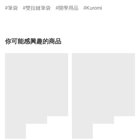
筆袋
雙拉鏈筆袋
開學用品
Kuromi
你可能感興趣的商品