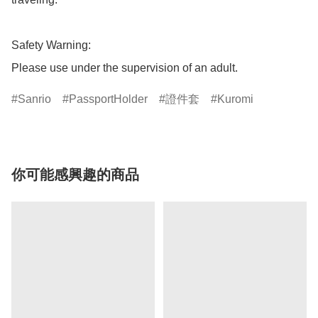
Safety Warning:

Please use under the supervision of an adult.
Sanrio
PassportHolder
證件套
Kuromi
你可能感興趣的商品