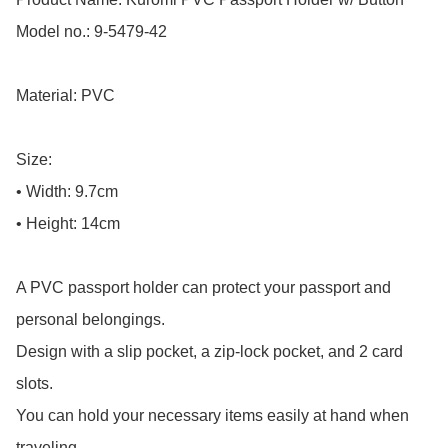
Model no.: 9-5479-42

Material: PVC

Size: 

• Width: 9.7cm

• Height: 14cm

A PVC passport holder can protect your passport and 
personal belongings.

Design with a slip pocket, a zip-lock pocket, and 2 card 
slots.

You can hold your necessary items easily at hand when 
traveling.
