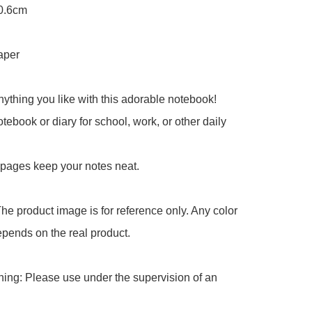
0.6cm

aper

ything you like with this adorable notebook!

tebook or diary for school, work, or other daily 
 pages keep your notes neat.

he product image is for reference only. Any color 
pends on the real product.

ing: Please use under the supervision of an 