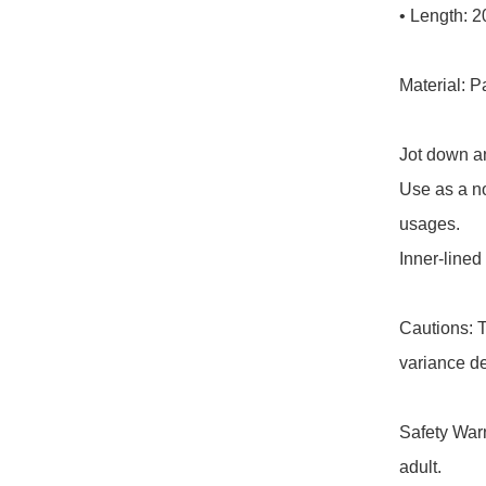
• Length: 2
Material: P
Jot down an
Use as a no
usages.

Inner-lined
Cautions: T
variance de
Safety Warn
adult.