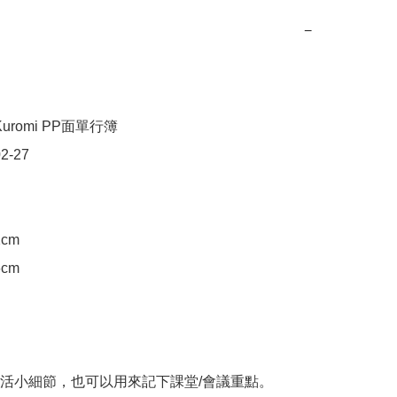
−
uromi PP面單行簿

2-27

cm

cm

活小細節，也可以用來記下課堂/會議重點。
