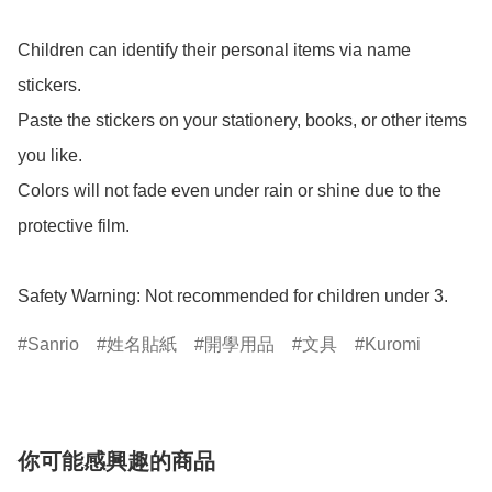
Children can identify their personal items via name 
stickers.

Paste the stickers on your stationery, books, or other items 
you like.

Colors will not fade even under rain or shine due to the 
protective film.

Safety Warning: Not recommended for children under 3.
Sanrio
姓名貼紙
開學用品
文具
Kuromi
你可能感興趣的商品