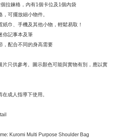
有2個拉鍊格，內有1個卡位及1個內袋

鍊格，可擺放細小物件。

放置紙巾、手機及其他小物，輕鬆易取！

迷你記事本及筆

調節，配合不同的身高需要

 圖片只供參考。圖示顏色可能與實物有別，應以實
 請在成人指導下使用。

ail

me: Kuromi Multi Purpose Shoulder Bag
