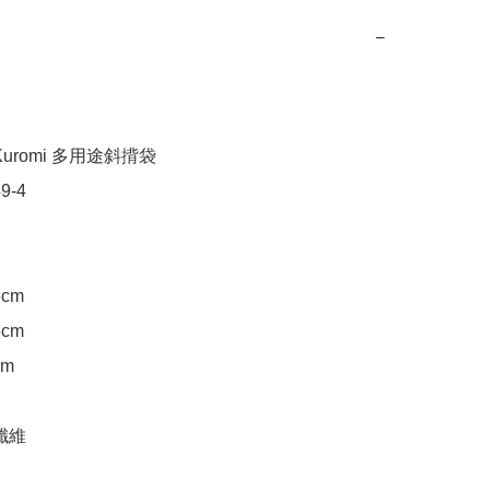
−
uromi 多用途斜揹袋

-4

cm

cm

m

纖維
