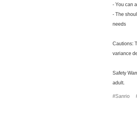
- You can a
- The should
needs

Cautions: T
variance de
Safety Warn
adult.
Sanrio