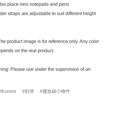
lso place mini notepads and pens

er straps are adjustable to suit different height 
he product image is for reference only. Any color 
pends on the real product.

ing: Please use under the supervision of an 
Kuromi
斜揹
擺放細小物件