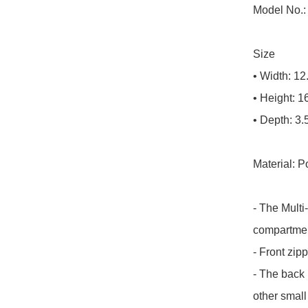
Model No.: 
Size

• Width: 12
• Height: 1
• Depth: 3.
Material: Po
- The Multi
compartment
- Front zip
- The back 
other small