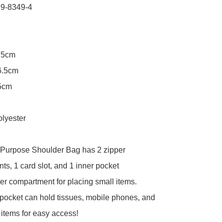
9-8349-4

.5cm

6.5cm

5cm

lyester

-Purpose Shoulder Bag has 2 zipper 
s, 1 card slot, and 1 inner pocket

per compartment for placing small items.

pocket can hold tissues, mobile phones, and 
 items for easy access!
