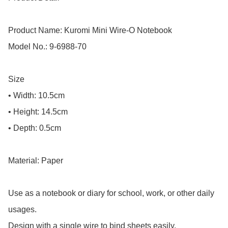
Product Name: Kuromi Mini Wire-O Notebook

Model No.: 9-6988-70

Size

• Width: 10.5cm

• Height: 14.5cm

• Depth: 0.5cm

Material: Paper

Use as a notebook or diary for school, work, or other daily 
usages.

Design with a single wire to bind sheets easily.
