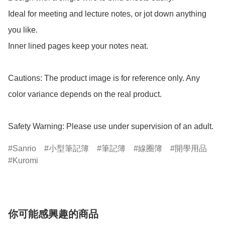
Ideal for meeting and lecture notes, or jot down anything 
you like.

Inner lined pages keep your notes neat.

Cautions: The product image is for reference only. Any 
color variance depends on the real product.

Safety Warning: Please use under supervision of an adult.
Sanrio
小型筆記簿
筆記簿
線圈簿
開學用品
Kuromi
你可能感興趣的商品