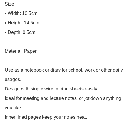
Size

• Width: 10.5cm

• Height: 14.5cm

• Depth: 0.5cm

Material: Paper

Use as a notebook or diary for school, work or other daily 
usages.

Design with single wire to bind sheets easily.

Ideal for meeting and lecture notes, or jot down anything 
you like.

Inner lined pages keep your notes neat.
