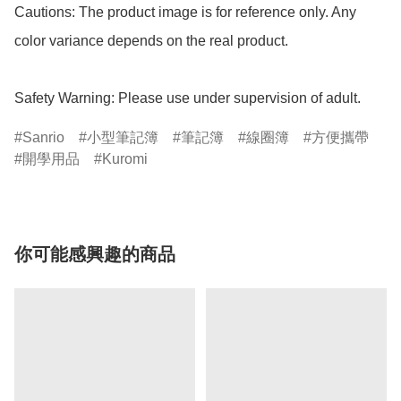
Cautions: The product image is for reference only. Any 
color variance depends on the real product.

Safety Warning: Please use under supervision of adult.
Sanrio
小型筆記簿
筆記簿
線圈簿
方便攜帶
開學用品
Kuromi
你可能感興趣的商品