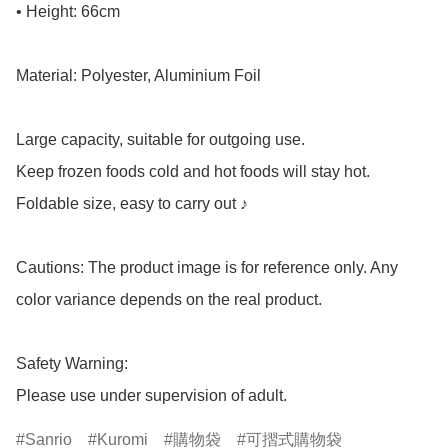
• Height: 66cm

Material: Polyester, Aluminium Foil

Large capacity, suitable for outgoing use.

Keep frozen foods cold and hot foods will stay hot.

Foldable size, easy to carry out ♪

Cautions: The product image is for reference only. Any 
color variance depends on the real product.

Safety Warning:

Please use under supervision of adult.
Sanrio
Kuromi
購物袋
可摺式購物袋