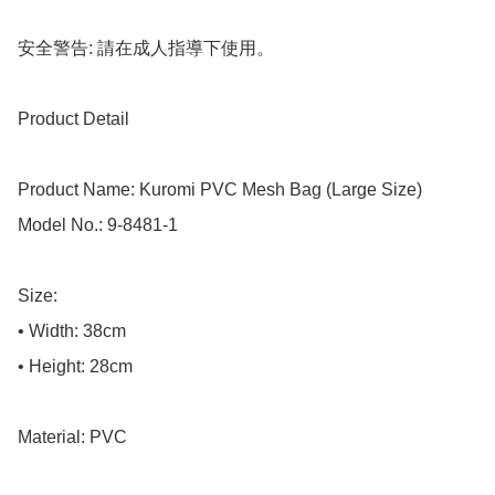
安全警告: 請在成人指導下使用。

Product Detail

Product Name: Kuromi PVC Mesh Bag (Large Size)

Model No.: 9-8481-1

Size: 

• Width: 38cm

• Height: 28cm

Material: PVC
