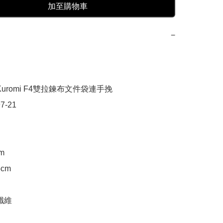
加至購物車
−
Kuromi F4雙拉鍊布文件袋連手挽

7-21

m

cm

纖維
