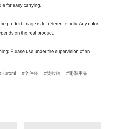
le for easy carrying.

he product image is for reference only. Any color 
pends on the real product.

ing: Please use under the supervision of an 
Kuromi
文件袋
雙拉鏈
開學用品