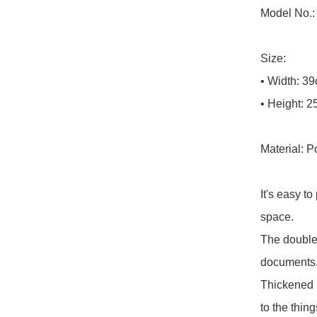
Model No.:
Size:

• Width: 39
• Height: 2
Material: Po
It's easy t
space.

The double-
documents.
Thickened m
to the thing