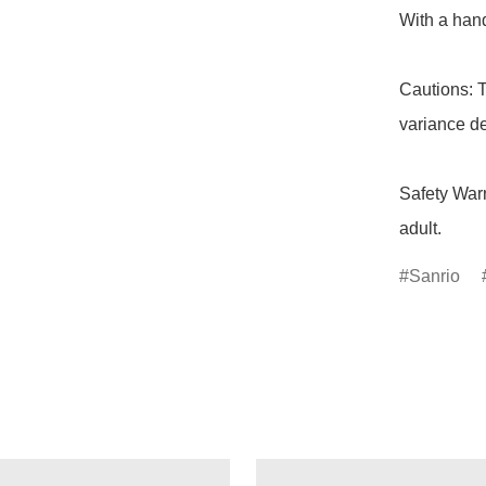
With a hand
Cautions: T
variance de
Safety Warn
adult.
Sanrio