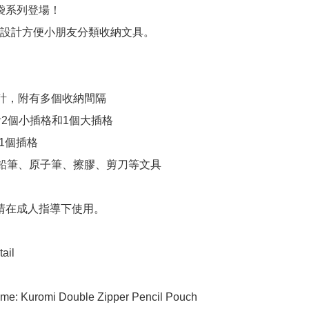
筆袋系列登場！

設計方便小朋友分類收納文具。

設計，附有多個收納間隔

內附2個小插格和1個大插格

1個插格

納鉛筆、原子筆、擦膠、剪刀等文具

 請在成人指導下使用。

ail

me: Kuromi Double Zipper Pencil Pouch
