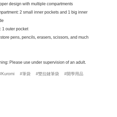
pper design with multiple compartments

partment: 2 small inner pockets and 1 big inner 
de

: 1 outer pocket

o store pens, pencils, erasers, scissors, and much 
ing: Please use under supervision of an adult.
Kuromi
筆袋
雙拉鏈筆袋
開學用品