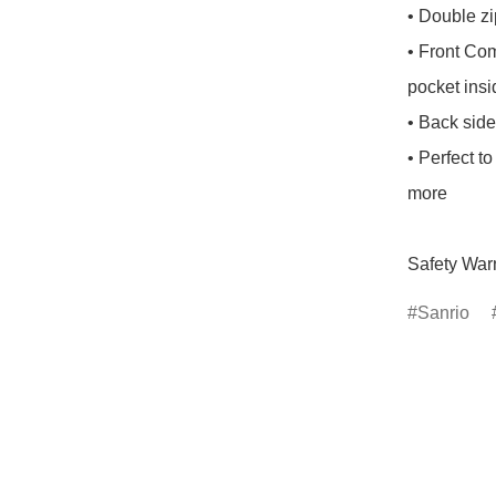
• Double zi
• Front Com
pocket insi
• Back side
• Perfect t
more

Safety Warn
Sanrio