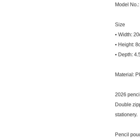
Model No.:
Size

• Width: 20
• Height: 8
• Depth: 4.
Material: P
2026 pencil
Double zipp
stationery.

Pencil pouc