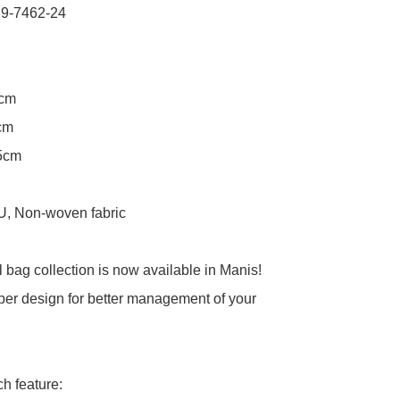
 9-7462-24

cm

cm

5cm

U, Non-woven fabric

 bag collection is now available in Manis!

er design for better management of your 
h feature:
