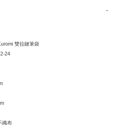
−
uromi 雙拉鏈筆袋

2-24

m

m

不織布
