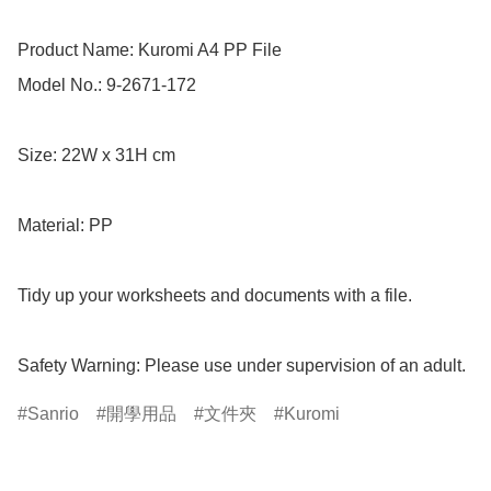
Product Name: Kuromi A4 PP File

Model No.: 9-2671-172

Size: 22W x 31H cm

Material: PP

Tidy up your worksheets and documents with a file.

Safety Warning: Please use under supervision of an adult.
Sanrio
開學用品
文件夾
Kuromi