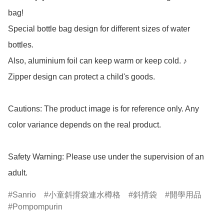
bag!

Special bottle bag design for different sizes of water 
bottles. 

Also, aluminium foil can keep warm or keep cold. ♪

Zipper design can protect a child's goods.

Cautions: The product image is for reference only. Any 
color variance depends on the real product.

Safety Warning: Please use under the supervision of an 
adult.
Sanrio
小童斜揹袋連水樽格
斜揹袋
開學用品
Pompompurin