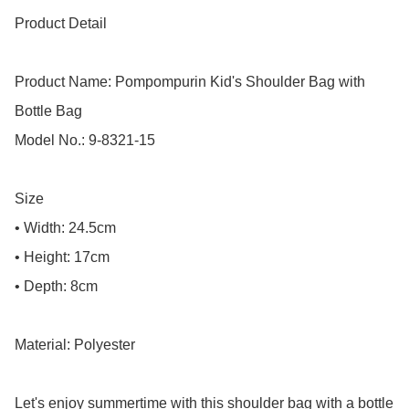
Product Detail

Product Name: Pompompurin Kid's Shoulder Bag with 
Bottle Bag

Model No.: 9-8321-15

Size

• Width: 24.5cm

• Height: 17cm

• Depth: 8cm

Material: Polyester

Let's enjoy summertime with this shoulder bag with a bottle 