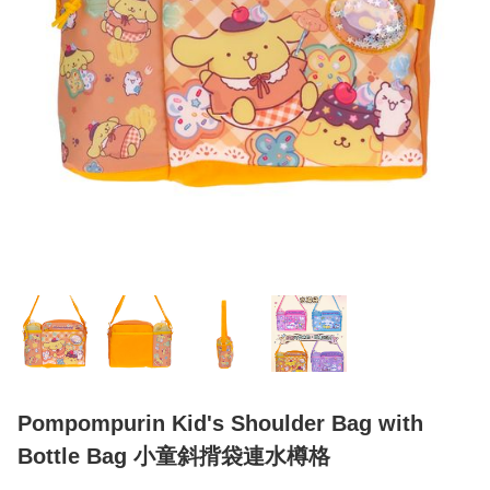
Pompompurin Kid's Shoulder Bag with
Bottle Bag 小童斜揹袋連水樽格