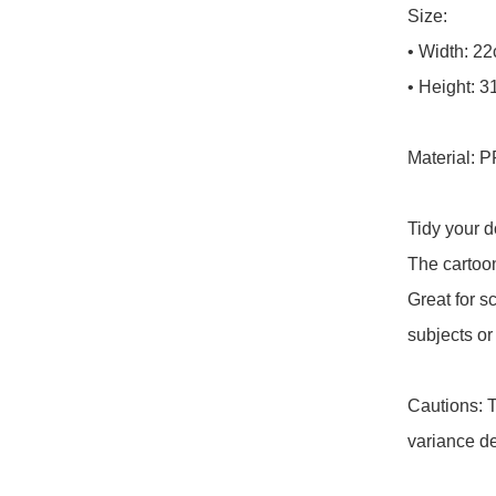
Size:

• Width: 22
• Height: 3
Material: P
Tidy your d
The cartoon
Great for s
subjects or 
Cautions: T
variance de