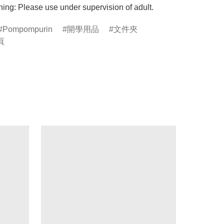
ing: Please use under supervision of adult.
Pompompurin
開學用品
文件夾
頁