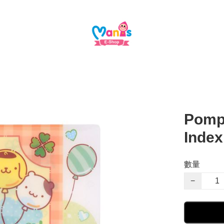
Pompo
Inde
數量
−