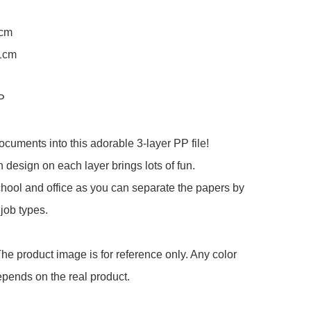
cm

1cm

P

ocuments into this adorable 3-layer PP file!

 design on each layer brings lots of fun.

chool and office as you can separate the papers by 
job types.

he product image is for reference only. Any color 
pends on the real product.
