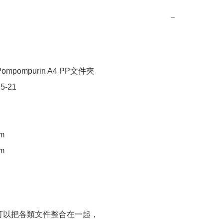
−
mpompurin A4 PP文件夾

5-21

m

m

可以把各類文件整合在一起，
