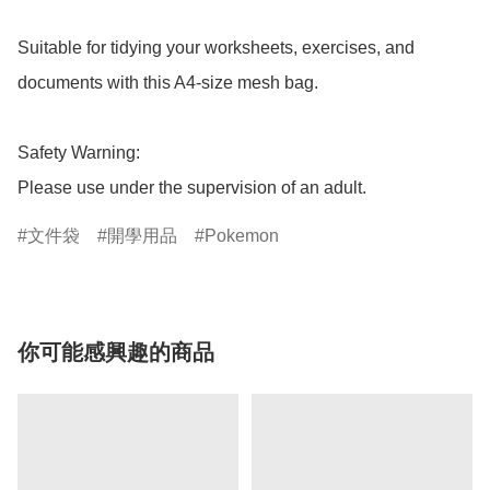
Suitable for tidying your worksheets, exercises, and 
documents with this A4-size mesh bag.

Safety Warning: 

Please use under the supervision of an adult.
文件袋
開學用品
Pokemon
你可能感興趣的商品