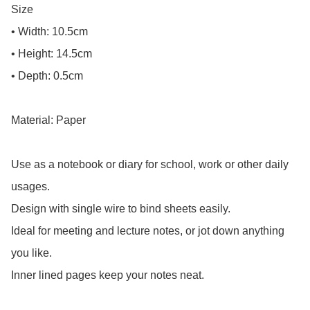
Size

• Width: 10.5cm

• Height: 14.5cm

• Depth: 0.5cm

Material: Paper

Use as a notebook or diary for school, work or other daily 
usages.

Design with single wire to bind sheets easily.

Ideal for meeting and lecture notes, or jot down anything 
you like.

Inner lined pages keep your notes neat.
