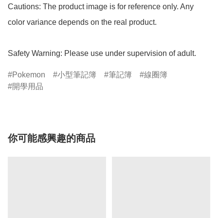
Cautions: The product image is for reference only. Any 
color variance depends on the real product.

Safety Warning: Please use under supervision of adult.
Pokemon
小型筆記簿
筆記簿
線圈簿
開學用品
你可能感興趣的商品