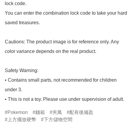
lock code.

You can enter the combination lock code to take your hard 
saved treasures.

Cautions: The product image is for reference only. Any 
color variance depends on the real product.

Safety Warning:

• Contains small parts, not recommended for children 
under 3.

• This is not a toy. Please use under supervision of adult.
Pokemon
錢箱
夾萬
配有後備匙
上方擺放硬幣
下方儲物空間