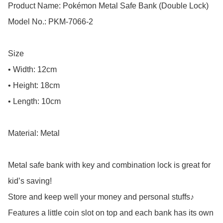
Product Name: Pokémon Metal Safe Bank (Double Lock)

Model No.: PKM-7066-2

Size

• Width: 12cm

• Height: 18cm

• Length: 10cm

Material: Metal

Metal safe bank with key and combination lock is great for 
kid’s saving!

Store and keep well your money and personal stuffs♪

Features a little coin slot on top and each bank has its own 