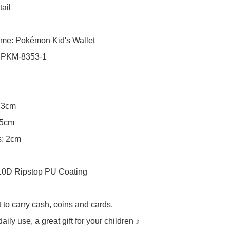
ail

me: Pokémon Kid's Wallet

 PKM-8353-1

.3cm

.5cm

: 2cm

210D Ripstop PU Coating

to carry cash, coins and cards.

daily use, a great gift for your children ♪
