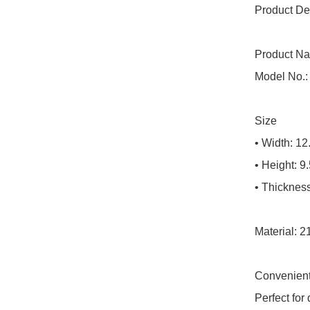
Product Det
Product Na
Model No.:
Size

• Width: 12
• Height: 9
• Thickness
Material: 
Convenient 
Perfect for 