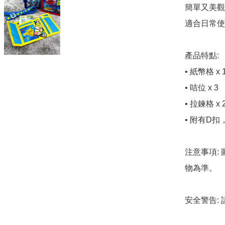
簡單又美觀
適合日常使
產品特點:

• 紙幣格 x 1
• 咭位 x 3

• 拉鍊格 x 2
• 附有D扣
注意事項:
物為準。

安全警告: