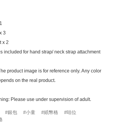
1

x 3

 x 2

is included for hand strap/ neck strap attachment

he product image is for reference only. Any color 
pends on the real product.

ing: Please use under supervision of adult.
銀包
小童
紙幣格
咭位
格