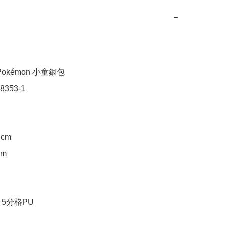
−
okémon 小童銀包

353-1

cm

m

 5分格PU
