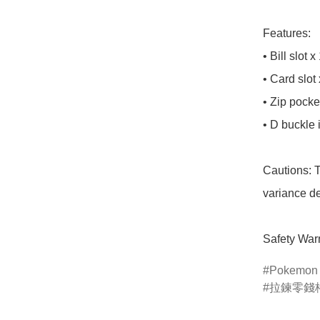
Features:

• Bill slot x 
• Card slot 
• Zip pocket
• D buckle 
Cautions: T
variance de
Safety Warn
Pokemon
拉鍊零錢