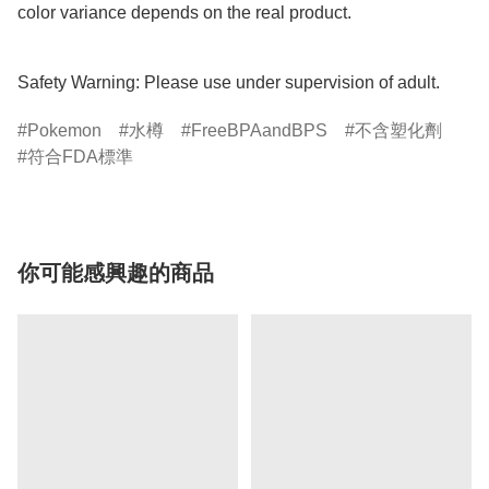
color variance depends on the real product.

Safety Warning: Please use under supervision of adult.
Pokemon
水樽
FreeBPAandBPS
不含塑化劑
符合FDA標準
你可能感興趣的商品