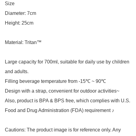
Size

Diameter: 7cm

Height: 25cm

Material: Tritan™

Large capacity for 700ml, suitable for daily use by children 
and adults.

Filling beverage temperature from -15℃ ~ 90℃

Design with a strap, convenient for outdoor activities~

Also, product is BPA & BPS free, which complies with U.S. 
Food and Drug Administration (FDA) requirement ♪

Cautions: The product image is for reference only. Any 