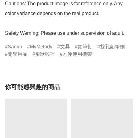
Cautions: The product image is for reference only. Any 
color variance depends on the real product.

Safety Warning: Please use under supervision of adult.
Sanrio
MyMelody
文具
鉛筆刨
雙孔鉛筆刨
開學用品
形狀輕巧
方便使用攜帶
你可能感興趣的商品