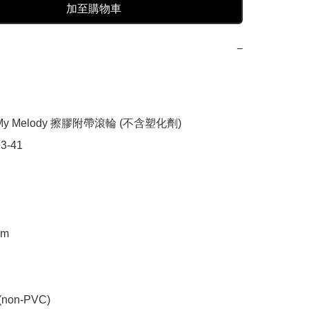
加至購物車
−
y Melody 擦膠附帶滾輪 (不含塑化劑)

3-41

m

non-PVC)
