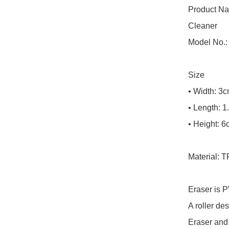
Product Na
Cleaner 

Model No.:
Size

• Width: 3c
• Length: 1
• Height: 6
Material: 
Eraser is PV
A roller des
Eraser and 