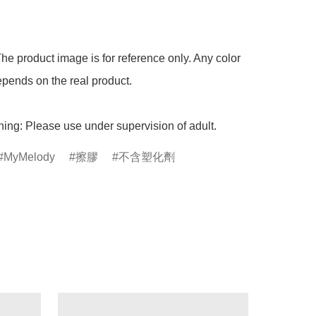
he product image is for reference only. Any color 
pends on the real product.

ing: Please use under supervision of adult.
MyMelody
擦膠
不含塑化劑