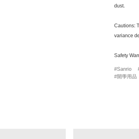
dust. 

Cautions: T
variance de
Safety Warn
Sanrio
開學用品