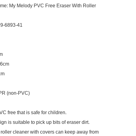
me: My Melody PVC Free Eraser With Roller 
 9-6893-41

m

.6cm

cm

TPR (non-PVC)

C free that is safe for children.

ign is suitable to pick up bits of eraser dirt.

roller cleaner with covers can keep away from 