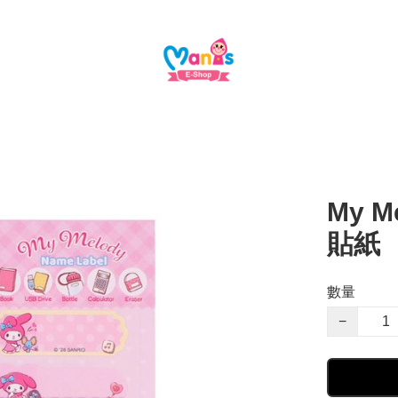
My M
貼紙
數量
−