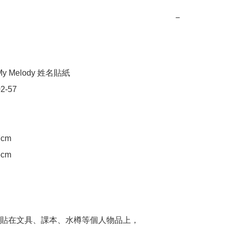
−
y Melody 姓名貼紙

2-57

cm

cm

貼在文具、課本、水樽等個人物品上，
