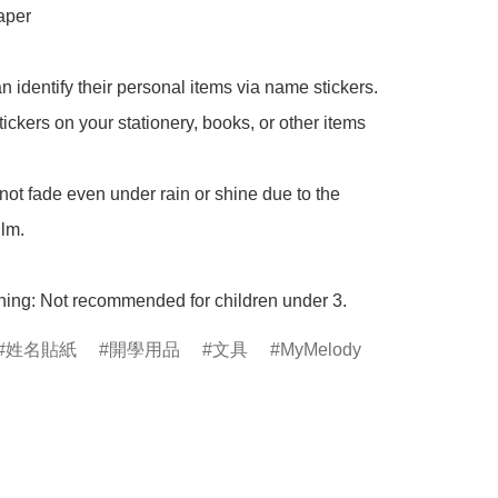
aper

n identify their personal items via name stickers.

tickers on your stationery, books, or other items 
 not fade even under rain or shine due to the 
lm.

ning: Not recommended for children under 3.
姓名貼紙
開學用品
文具
MyMelody