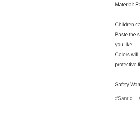
Material: P
Children ca
Paste the s
you like.

Colors will
protective fi
Safety War
Sanrio