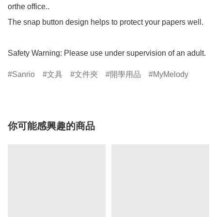
orthe office..

The snap button design helps to protect your papers well.

Safety Warning: Please use under supervision of an adult.
Sanrio
文具
文件夾
開學用品
MyMelody
你可能感興趣的商品