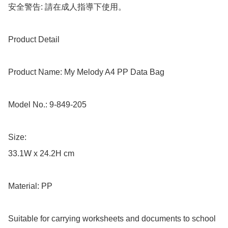
安全警告: 請在成人指導下使用。

Product Detail

Product Name: My Melody A4 PP Data Bag

Model No.: 9-849-205

Size: 

33.1W x 24.2H cm

Material: PP

Suitable for carrying worksheets and documents to school 