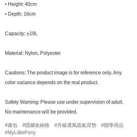
• Height: 40cm

• Depth: 16cm

Capacity: ±19L

Material: Nylon, Polyester

Cautions: The product image is for reference only. Any 
color variance depends on the real product.

Safety Warning: Please use under supervision of adult.

No maintenance will be provided.
書包
隱藏收納格
升級通風疏氣背墊
開學用品
MyLittlePony