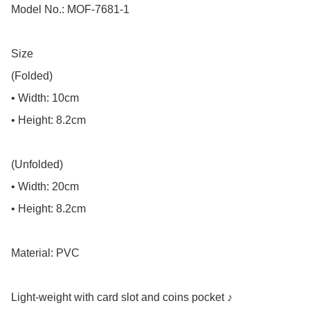
Model No.: MOF-7681-1

Size

(Folded)

• Width: 10cm

• Height: 8.2cm

(Unfolded)

• Width: 20cm

• Height: 8.2cm

Material: PVC

Light-weight with card slot and coins pocket ♪
