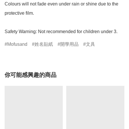
Colours will not fade even under rain or shine due to the 
protective film.

Safety Warning: Not recommended for children under 3.
Mofusand
姓名貼紙
開學用品
文具
你可能感興趣的商品