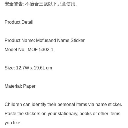
安全警告: 不適合三歲以下兒童使用。

Product Detail

Product Name: Mofusand Name Sticker

Model No.: MOF-5302-1

Size: 12.7W x 19.6L cm

Material: Paper

Children can identify their personal items via name sticker.

Paste the stickers on your stationary, books or other items 
you like.
