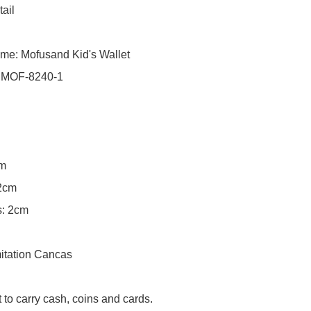
ail

me: Mofusand Kid's Wallet

 MOF-8240-1

m

2cm

: 2cm

mitation Cancas

to carry cash, coins and cards.
