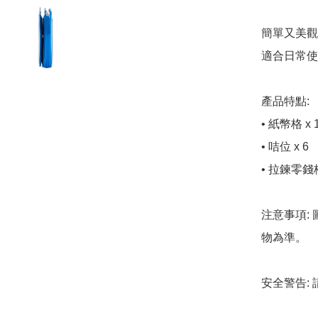
簡單又美觀
適合日常使
產品特點:

• 紙幣格 x 1
• 咭位 x 6

• 拉鍊零錢格 
注意事項:
物為準。

安全警告: