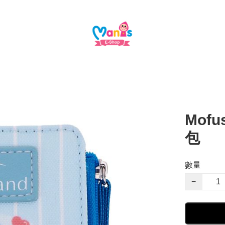
Mofu
包
數量
−