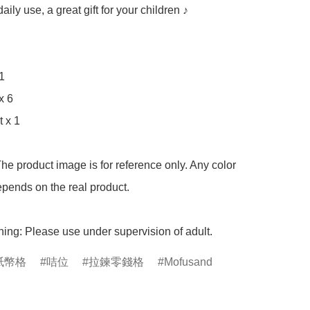
daily use, a great gift for your children ♪

1

x 6

 x 1

he product image is for reference only. Any color 
pends on the real product.

ing: Please use under supervision of adult.
紙幣格
咭位
拉鍊零錢格
Mofusand