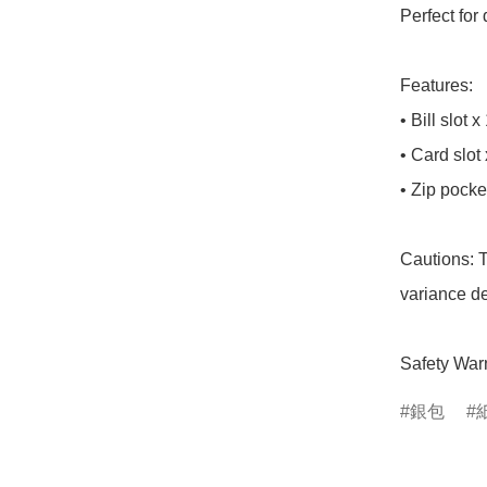
Perfect for 
Features:

• Bill slot x 
• Card slot 
• Zip pocket
Cautions: T
variance de
Safety Warn
銀包