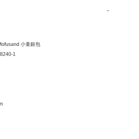
−
ofusand 小童銀包

240-1

m
