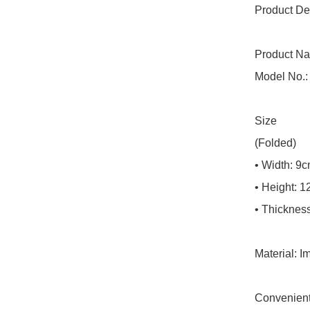
Product Det
Product Na
Model No.:
Size

(Folded)

• Width: 9c
• Height: 1
• Thickness
Material: I
Convenient 