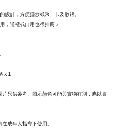
的設計，方便擺放紙幣、卡及散銀。

用，送禮或自用也很推薦 ♪



x 1

 圖片只供參考。圖示顏色可能與實物有別，應以實
 請在成年人指導下使用。
