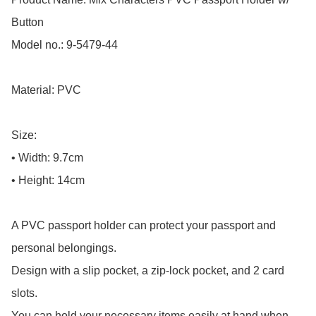
Button

Model no.: 9-5479-44

Material: PVC

Size: 

• Width: 9.7cm

• Height: 14cm

A PVC passport holder can protect your passport and 
personal belongings.

Design with a slip pocket, a zip-lock pocket, and 2 card 
slots.

You can hold your necessary items easily at hand when 