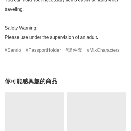
traveling.

Safety Warning:

Please use under the supervision of an adult.
Sanrio
PassportHolder
證件套
MixCharacters
你可能感興趣的商品