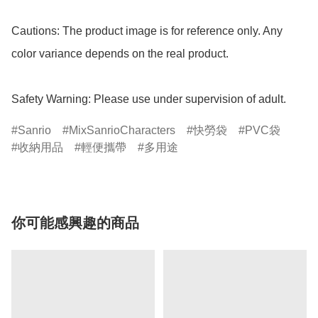
Cautions: The product image is for reference only. Any 
color variance depends on the real product.

Safety Warning: Please use under supervision of adult.
Sanrio
MixSanrioCharacters
快勞袋
PVC袋
收納用品
輕便攜帶
多用途
你可能感興趣的商品