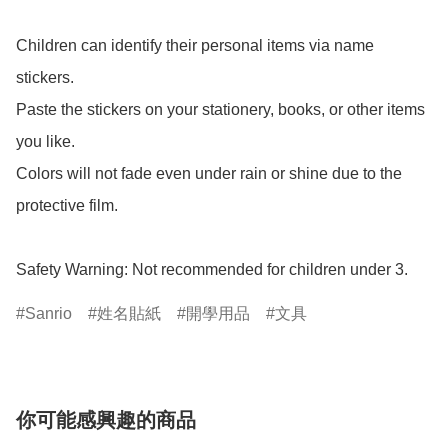
Children can identify their personal items via name 
stickers.

Paste the stickers on your stationery, books, or other items 
you like.

Colors will not fade even under rain or shine due to the 
protective film.

Safety Warning: Not recommended for children under 3.
Sanrio
姓名貼紙
開學用品
文具
你可能感興趣的商品