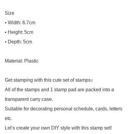
Size

• Width: 6.7cm

• Height: 5cm

• Depth: 5cm

Material: Plastic

Get stamping with this cute set of stamps♪

All of the stamps and 1 stamp pad are packed into a 
transparent carry case.

Suitable for decorating personal schedule, cards, letters 
etc.

Let’s create your own DIY style with this stamp set!
