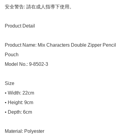
安全警告: 請在成人指導下使用。

Product Detail

Product Name: Mix Characters Double Zipper Pencil 
Pouch

Model No.: 9-8502-3

Size

• Width: 22cm

• Height: 9cm

• Depth: 6cm

Material: Polyester
