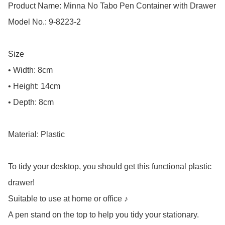
Product Name: Minna No Tabo Pen Container with Drawer

Model No.: 9-8223-2

Size

• Width: 8cm

• Height: 14cm

• Depth: 8cm

Material: Plastic

To tidy your desktop, you should get this functional plastic 
drawer!

Suitable to use at home or office ♪

A pen stand on the top to help you tidy your stationary.
