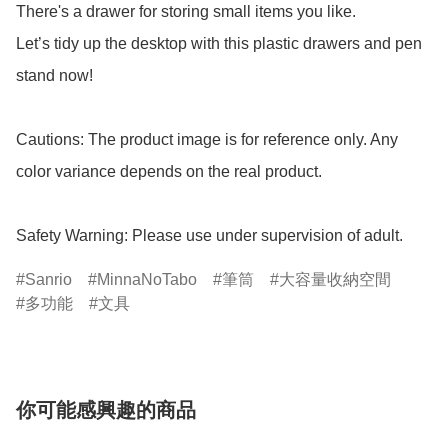
There's a drawer for storing small items you like.

Let’s tidy up the desktop with this plastic drawers and pen 
stand now!

Cautions: The product image is for reference only. Any 
color variance depends on the real product.

Safety Warning: Please use under supervision of adult.
Sanrio
MinnaNoTabo
筆筒
大容量收納空間
多功能
文具
你可能感興趣的商品