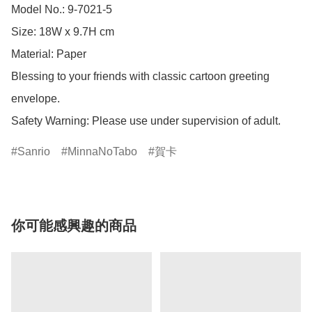
Model No.: 9-7021-5

Size: 18W x 9.7H cm

Material: Paper

Blessing to your friends with classic cartoon greeting 
envelope.

Safety Warning: Please use under supervision of adult.
Sanrio
MinnaNoTabo
賀卡
你可能感興趣的商品