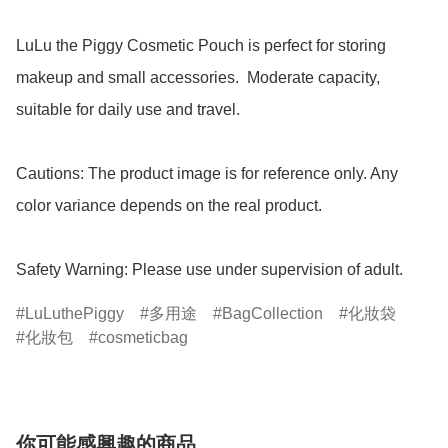
LuLu the Piggy Cosmetic Pouch is perfect for storing 
makeup and small accessories.  Moderate capacity, 
suitable for daily use and travel.

Cautions: The product image is for reference only. Any 
color variance depends on the real product.

Safety Warning: Please use under supervision of adult.
LuLuthePiggy
多用途
BagCollection
化妝袋
化妝包
cosmeticbag
你可能感興趣的商品