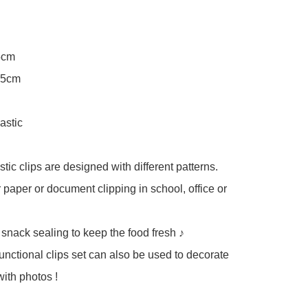
5cm

.5cm

astic

stic clips are designed with different patterns.

r paper or document clipping in school, office or 
r snack sealing to keep the food fresh ♪

functional clips set can also be used to decorate 
ith photos !
