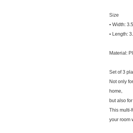
Size

• Width: 3.
• Length: 3
Material: Pl
Set of 3 pla
Not only fo
home,

but also fo
This multi-
your room w