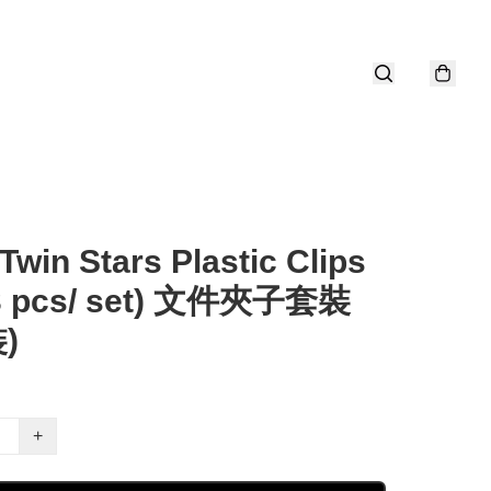
e Twin Stars Plastic Clips
(3 pcs/ set) 文件夾子套裝
)
+