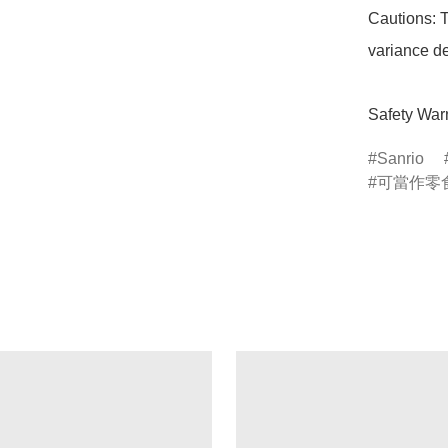
Cautions: T
variance de
Safety Warn
Sanrio
可當作零