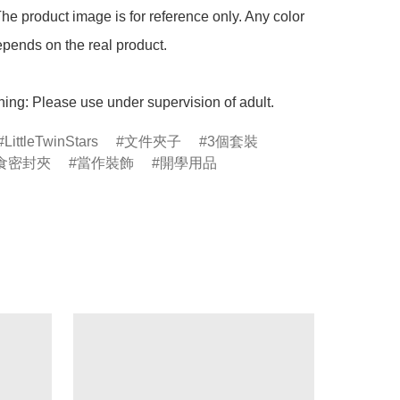
he product image is for reference only. Any color 
pends on the real product.

ing: Please use under supervision of adult.
LittleTwinStars
文件夾子
3個套裝
食密封夾
當作裝飾
開學用品