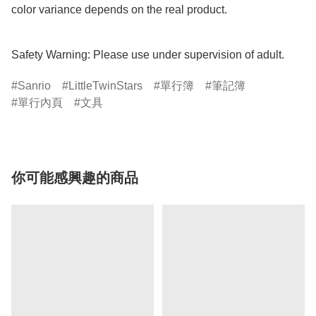
color variance depends on the real product.

Safety Warning: Please use under supervision of adult.
Sanrio
LittleTwinStars
單行簿
筆記簿
單行內頁
文具
你可能感興趣的商品