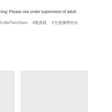
ing: Please use under supervision of adult.
LittleTwinStars
隨身鏡
方便攜帶外出