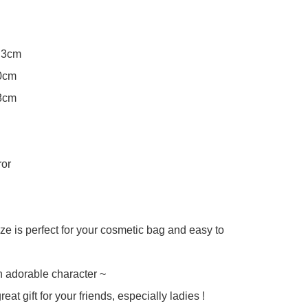
.3cm

0cm

8cm

or

e is perfect for your cosmetic bag and easy to 
 adorable character ~

eat gift for your friends, especially ladies !
