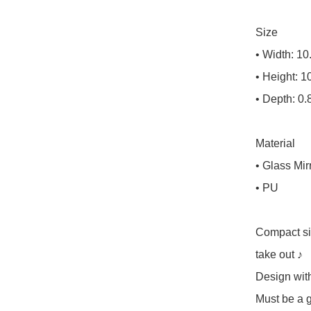
Size

• Width: 10
• Height: 1
• Depth: 0.
Material

• Glass Mirr
• PU

Compact siz
take out ♪

Design with
Must be a gr