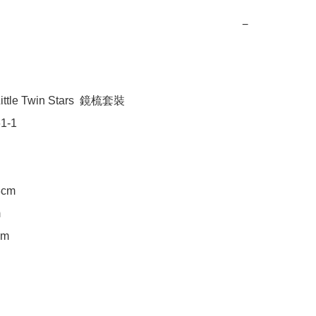
−
tle Twin Stars  鏡梳套裝

-1

cm



m
