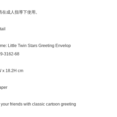
 請在成人指導下使用。

ail

e: Little Twin Stars Greeting Envelop

 9-3162-68

W x 18.2H cm

aper

 your friends with classic cartoon greeting 