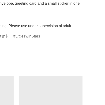
nvelope, greeting card and a small sticker in one 
ing: Please use under supervision of adult.
賀卡
LittleTwinStars