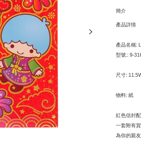
簡介
產品詳情

產品名稱: Lit
型號.: 9-316
尺寸: 11.5W
物料: 紙

紅色信封配
一套附有賀
為你的親友