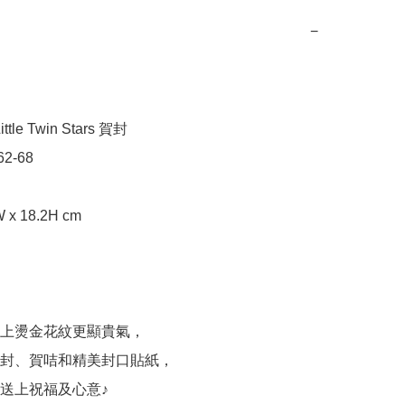
−
tle Twin Stars 賀封

2-68

 x 18.2H cm

上燙金花紋更顯貴氣，

封、賀咭和精美封口貼紙，

送上祝福及心意♪
