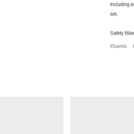
Including e
set.

Safety Warn
Sanrio