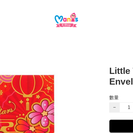
Littl
Enve
數量
−