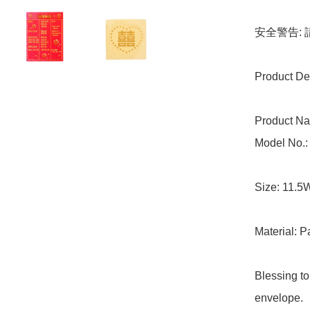
安全警告:
Product Det
Product Nam
Model No.:
Size: 11.5
Material: P
Blessing to
envelope.
